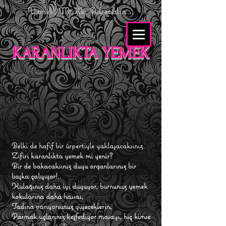
Yemek,
Müzik, Adrenalin...
KARANLIKTA YEMEK
Belki de hafif bir ürpertiyle yaklaşacaksınız.
Zifiri karanlıkta yemek mi yenir?
Bir de bakacaksınız duyu organlarınız bir
başka çalışıyor!..
Kulağınız daha iyi duyuyor, burnunuz yemek
kokularına daha hassas,
Tadına varıyorsunuz yiyeceklerin,
Parmak uçlarınız keşfediyor masayı, hiç kimse