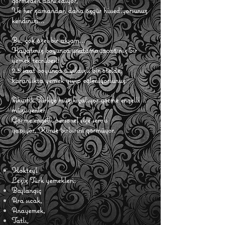
görmeden dans ediyor,
Ve her zamandan daha özgür hissediyorsunuz
kendinizi…
Bu, çok özel bir akşam...
Hayatınız boyunca unutamayacağınız bir
yemek tecrübesi!
2.5 saat boyunca 5 yıldızlı bir otelde,
karanlıkta yemek yiyip eğleniyorsunuz.
Akustik Türkçe müzik çalıyor görme engelli
müzisyenler…
Görme engelli personel size servis
yapıyor,
Kimse birbirini görmüyor.
Kokteyl
Leziz Türk yemekleri:
Başlangıç
Ara sıcak,
Anayemek,
Tatlı,